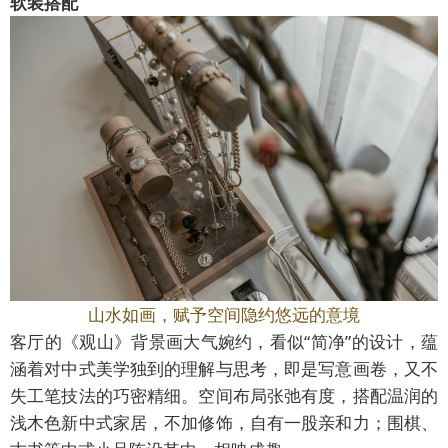
软装搭配
山水如画，赋予空间隐约悠远的意境
客厅的《观山》背景画大气婉约，看似“简净”的设计，蕴
涵着对中式美学独到的理解与思考，即是写意画卷，又不
失工笔技法的巧密精细。空间布局张弛有度，搭配温润的
浅木色新中式家居，不加修饰，自有一股亲和力；围棋、