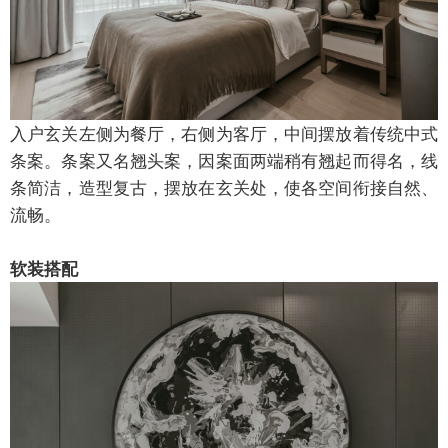
入户玄关左侧为餐厅，右侧为客厅，中间摆放着传统中式
条案。条案又名翘头案，因案面两端稍有翘起而得名，线
条简洁，造型复古，摆放在玄关处，使各空间衔接自然、
流畅。
软装搭配